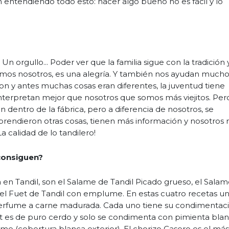
n entendiendo todo esto: hacer algo bueno no es fácil y lo
?
n orgullo... Poder ver que la familia sigue con la tradición 
os nosotros, es una alegría. Y también nos ayudan much
n y antes muchas cosas eran diferentes, la juventud tiene
interpretan mejor que nosotros que somos más viejitos. Per
n dentro de la fábrica, pero a diferencia de nosotros, se
prendieron otras cosas, tienen más información y nosotros 
 calidad de lo tandilero!
consiguen?
 en Tandil, son el Salame de Tandil Picado grueso, el Sala
y el Fuet de Tandil con emplume. En estas cuatro recetas u
 perfume a carne madurada. Cada uno tiene su condimentac
et es de puro cerdo y solo se condimenta con pimienta bla
me (cobertura blanca exterior). El chorizo Casero es el más