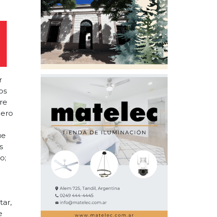
r
os
re
Pero
ue
s
o;
o
e
ar,
e