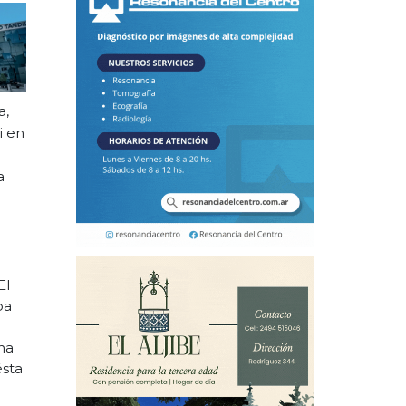
a,
i en
a
El
pa
na
ésta