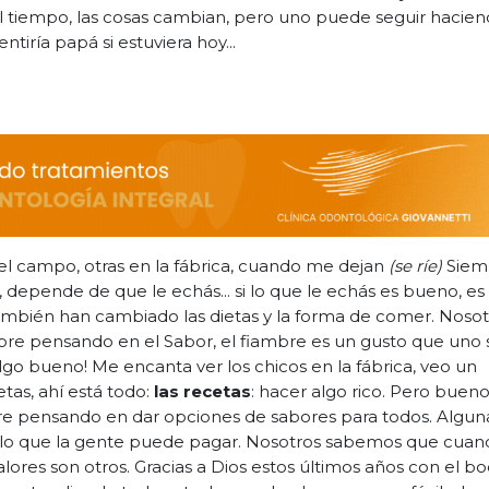
el tiempo, las cosas cambian, pero uno puede seguir hacie
iría papá si estuviera hoy...
 el campo, otras en la fábrica, cuando me dejan
(se ríe)
Siem
depende de que le echás... si lo que le echás es bueno, es
También han cambiado las dietas y la forma de comer. Nosot
pre pensando en el Sabor, el fiambre es un gusto que uno 
algo bueno! Me encanta ver los chicos en la fábrica, veo un
tas, ahí está todo:
las recetas
: hacer algo rico. Pero bueno
mpre pensando en dar opciones de sabores para todos. Algun
o que la gente puede pagar. Nosotros sabemos que cuan
lores son otros. Gracias a Dios estos últimos años con el 