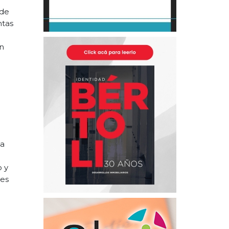
 de
ntas
on
 a
 y
tes