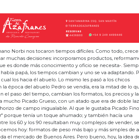
ano Norbi nos tocaron tiempos difíciles. Como todo, crece
mar muchas decisiones: incorporamos productos, reformam
que es donde más conocimiento y oficio se necesita-. Siemp
 había papá, los tiempos cambian y uno se va adaptando. 
ual los hacia él abuelo. Lo mismo les pasó a los chicos
n la época del abuelo Pedro se vendía, era la mitad de lo q
n el paso del tiempo, cambian los formatos, los precios y la
a mucho Picado Grueso, con un atado que era de doble laz
chorizo de campo inigualable. Al que le gustaba Picado Fin
dor" porque tenía un toque ahumado; y también hacía una
ntre los 60 y los 90 resultaban muy complejos de vender, s
cemos hoy: formatos de peso más bajo y más simples de at
a el mercado de Buenos Aires. Pero bueno, hoy, la idea d