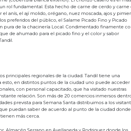
n un rol fundamental. Esta hecho de carne de cerdo y carne
 el anís, el ají molido, orégano, nuez moscada, ajos y pimie
os preferidos del público, el Salame Picado Fino y Picado
ón pura de la chacinería Local. Condimentado finamente c
oque de ahumado para el picado fino y el color y sabor
Tandil.
 principales regionales de la ciudad. Tandil tiene una
a esto, en distintos puntos de la ciudad uno puede acceder
onales, con personal capacitado, que ha visitado nuestras
stante relación. Son más de 20 comercios inmersos dentro
ividades prevista para Semana Santa distribuimos a los visitan
 que puedan saber de acuerdo al punto de la ciudad donde
 tienen más cerca.
astor, Almacén Serrano en Avellaneda y Rodriguez donde los