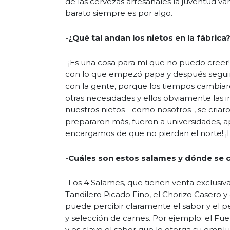
de las cervezas artesanales la juventud va
barato siempre es por algo.
-¿Qué tal andan los nietos en la fábrica
-¡Es una cosa para mí que no puedo creer! U
con lo que empezó papa y después seguim
con la gente, porque los tiempos cambiaro
otras necesidades y ellos obviamente las 
nuestros nietos - como nosotros-, se criaro
prepararon más, fueron a universidades, a
encargamos de que no pierdan el norte! ¡La
-Cuáles son estos salames y dónde se 
-Los 4 Salames, que tienen venta exclusiva
Tandilero Picado Fino, el Chorizo Casero 
puede percibir claramente el sabor y el
y selección de carnes. Por ejemplo: el Fu
y es clave el sabor que le otorga su emplu