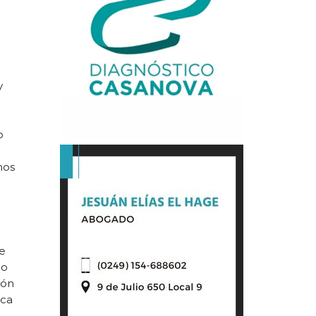
y
o
o
nos
me
no
ión
nca