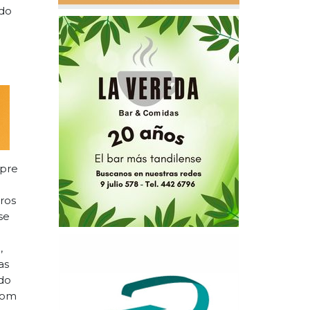
ndo
pre
ros
se
,
as
do
boom