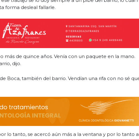
ese trabajo se lo doy siempre a un pibe del barrio, lo cual 
a forma desleal fallarle.
no más de quince años. Venía con un paquete en la mano.
rio, dijo.
 de Boca, también del barrio. Vendían una rifa con no sé qu
y, por lo tanto, se acercó aún más a la ventana y por lo tanto a