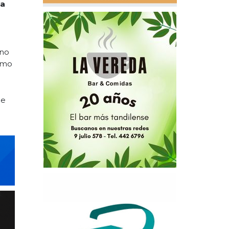
ra
 no
como
de