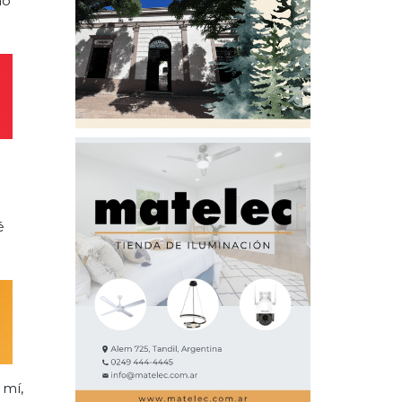
no
é
 mí,