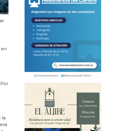
ar
a en
 Por
 la
iera