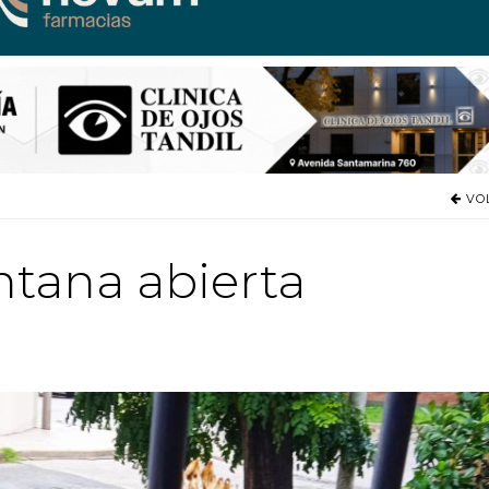
VO
ntana abierta