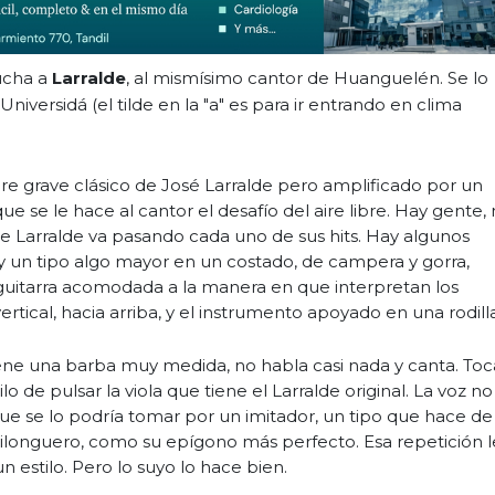
ucha a
Larralde
, al mismísimo cantor de Huanguelén. Se lo
iversidá (el tilde en la "a" es para ir entrando en clima
bre grave clásico de José Larralde pero amplificado por un
ue se le hace al cantor el desafío del aire libre. Hay gente,
 Larralde va pasando cada uno de sus hits. Hay algunos
 y un tipo algo mayor en un costado, de campera y gorra,
a guitarra acomodada a la manera en que interpretan los
ertical, hacia arriba, y el instrumento apoyado en una rodilla
 tiene una barba muy medida, no habla casi nada y canta. Toc
lo de pulsar la viola que tiene el Larralde original. La voz no
e se lo podría tomar por un imitador, un tipo que hace de
milonguero, como su epígono más perfecto. Esa repetición l
un estilo. Pero lo suyo lo hace bien.