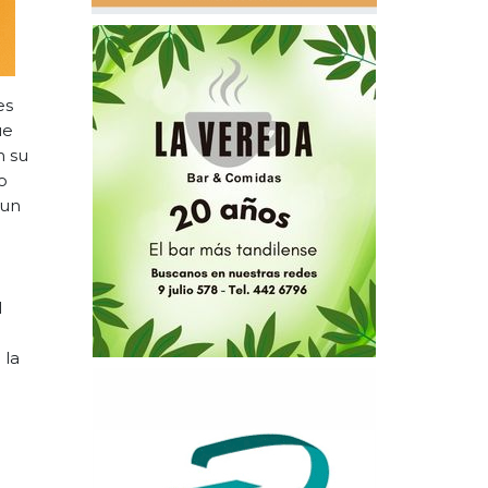
es
ue
n su
o
 un
l
 la