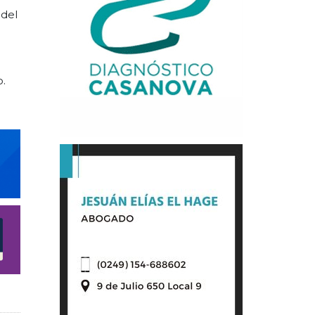
 del
o.