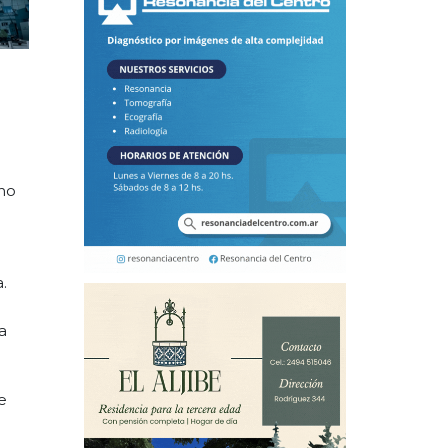
 no
.
a
e