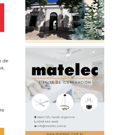
n de
a,
ra