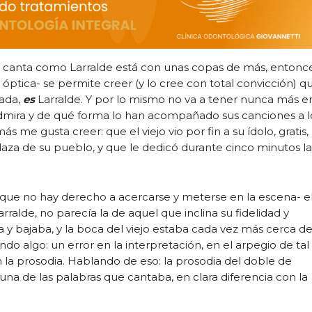
 canta como Larralde está con unas copas de más, entonc
 óptica- se permite creer (y lo cree con total convicción) q
tada,
es
Larralde. Y por lo mismo no va a tener nunca más e
 admira y de qué forma lo han acompañado sus canciones a l
ás me gusta creer: que el viejo vio por fin a su ídolo, gratis,
plaza de su pueblo, y que le dedicó durante cinco minutos la
rque no hay derecho a acercarse y meterse en la escena- e
arralde, no parecía la de aquel que inclina su fidelidad y
 y bajaba, y la boca del viejo estaba cada vez más cerca de
ndo algo: un error en la interpretación, en el arpegio de tal
 la prosodia. Hablando de eso: la prosodia del doble de
 una de las palabras que cantaba, en clara diferencia con la