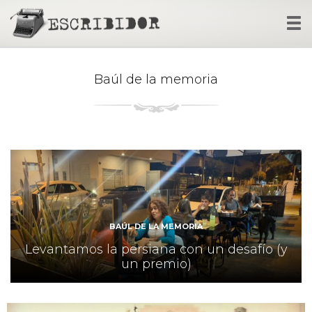
Tog
nav
Baúl de la memoria
BAÚL DE LA MEMORIA
Levantamos la persiana con un desafío (y
un premio)